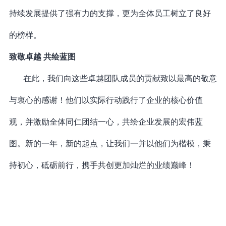
持续发展提供了强有力的支撑，更为全体员工树立了良好
的榜样。
致敬卓越 共绘蓝图
在此，我们向这些卓越团队成员的贡献致以最高的敬意
与衷心的感谢！他们以实际行动践行了企业的核心价值
观，并激励全体同仁团结一心，共绘企业发展的宏伟蓝
图。新的一年，新的起点，让我们一并以他们为楷模，秉
持初心，砥砺前行，携手共创更加灿烂的业绩巅峰！