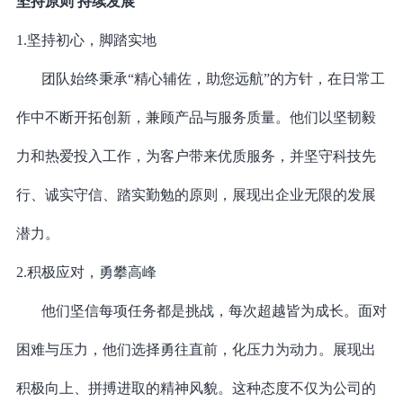
坚持原则 持续发展
1.坚持初心，脚踏实地
团队始终秉承“精心辅佐，助您远航”的方针，在日常工
作中不断开拓创新，兼顾产品与服务质量。他们以坚韧毅
力和热爱投入工作，为客户带来优质服务，并坚守科技先
行、诚实守信、踏实勤勉的原则，展现出企业无限的发展
潜力。
2.积极应对，勇攀高峰
他们坚信每项任务都是挑战，每次超越皆为成长。面对
困难与压力，他们选择勇往直前，化压力为动力。展现出
积极向上、拼搏进取的精神风貌。这种态度不仅为公司的