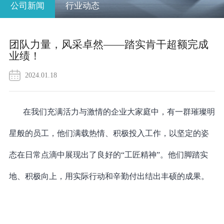
公司新闻
行业动态
团队力量，风采卓然——踏实肯干超额完成
业绩！
2024.01.18
在我们充满活力与激情的企业大家庭中，有一群璀璨明
星般的员工，他们满载热情、积极投入工作，以坚定的姿
态在日常点滴中展现出了良好的“工匠精神”。他们脚踏实
地、积极向上，用实际行动和辛勤付出结出丰硕的成果。